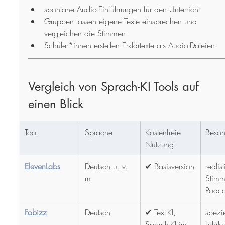
spontane Audio-Einführungen für den Unterricht
Gruppen lassen eigene Texte einsprechen und 
vergleichen die Stimmen
Schüler*innen erstellen Erklärtexte als Audio-Dateien
Vergleich von Sprach-KI Tools auf 
einen Blick
Tool
Sprache
Kostenfreie 
Beson
Nutzung
ElevenLabs
Deutsch u. v. 
✔ Basisversion
realis
m.
Stimm
Podca
Fobizz
Deutsch
✔ Text-KI, 
spezie
Sprach-KI im 
Lehrkr