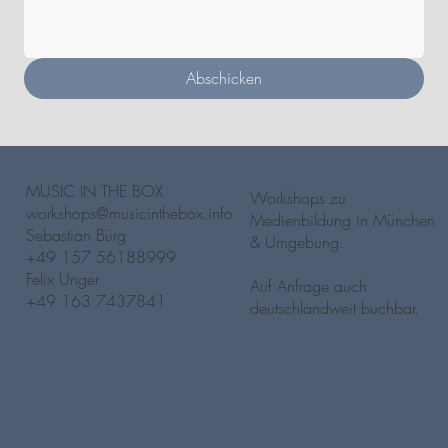
Abschicken
MUSIC IN THE BOX
Workshops zu
workshops@musicinthebox.info
Medienbildung in München
Sebastian Bürg
& Umgebung.
‭+49 157 56188999‬
Felix Unger
Auf Anfrage auch
+49 163 7437841
deutschlandweit buchbar.