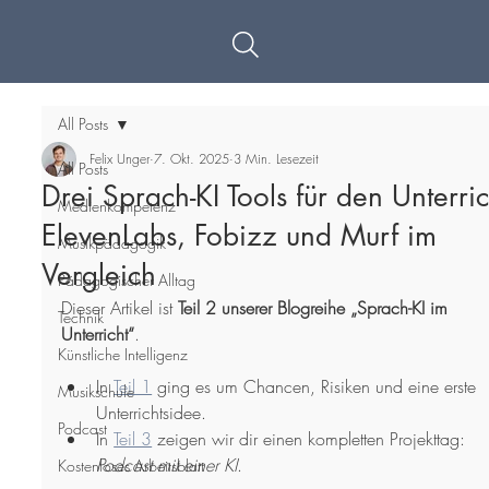
All Posts
Felix Unger
7. Okt. 2025
3 Min. Lesezeit
All Posts
Drei Sprach-KI Tools für den Unterric
Medienkompetenz
ElevenLabs, Fobizz und Murf im
Musikpädagogik
Vergleich
Pädagogischer Alltag
Dieser Artikel ist 
Teil 2 unserer Blogreihe „Sprach-KI im 
Technik
Unterricht“
.
Künstliche Intelligenz
In 
Teil 1
 ging es um Chancen, Risiken und eine erste 
Musikschule
Unterrichtsidee.
Podcast
In 
Teil 3
 zeigen wir dir einen kompletten Projekttag: 
Podcast mit einer KI
.
Kostenloses Arbeitsblatt