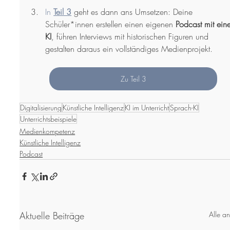
In
Teil 3
 geht es dann ans Umsetzen: Deine 
Schüler*innen erstellen einen eigenen 
Podcast mit eine
KI
, führen Interviews mit historischen Figuren und 
gestalten daraus ein vollständiges Medienprojekt.
Zu Teil 3
Digitalisierung
Künstliche Intelligenz
KI im Unterricht
Sprach-KI
Unterrichtsbeispiele
Medienkompetenz
Künstliche Intelligenz
Podcast
Aktuelle Beiträge
Alle a