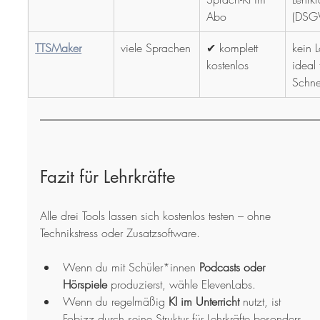
Abo
(DSG
TTSMaker
viele Sprachen
✔ komplett 
kein L
kostenlos
ideal 
Schnel
Fazit für Lehrkräfte
Alle drei Tools lassen sich kostenlos testen – ohne 
Technikstress oder Zusatzsoftware.
Wenn du mit Schüler*innen 
Podcasts oder 
Hörspiele
 produzierst, wähle ElevenLabs.
Wenn du regelmäßig 
KI im Unterricht
 nutzt, ist 
Fobizz durch seine Struktur für Lehrkräfte besonders 