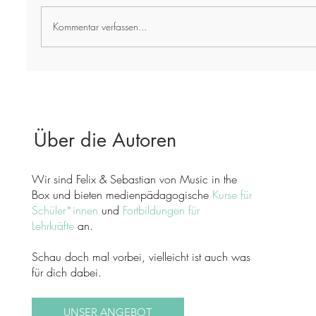
Kommentar verfassen...
Sprach-KIs im Unterricht – Chancen,
Risiken und warum du dich jetzt damit
beschäftigen solltest
Über die Autoren
Wir sind Felix & Sebastian von Music in the
Box und bieten medienpädagogische
Kurse für
Schüler*innen
und
Fortbildungen für
Lehrkräfte
an.
Schau doch mal vorbei, vielleicht ist auch was
für dich dabei.
UNSER ANGEBOT