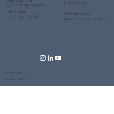
Sebastian Bürg
& Umgebung.
‭+49 157 56188999‬
Felix Unger
Auf Anfrage auch
+49 163 7437841
deutschlandweit buchbar.
Impressum
Datenschutz