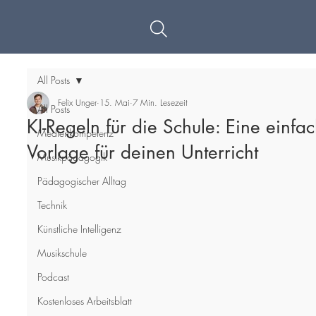
All Posts
Felix Unger
15. Mai
7 Min. Lesezeit
All Posts
KI-Regeln für die Schule: Eine einfa
Medienkompetenz
Vorlage für deinen Unterricht
Musikpädagogik
Pädagogischer Alltag
Technik
Künstliche Intelligenz
Musikschule
Podcast
Kostenloses Arbeitsblatt