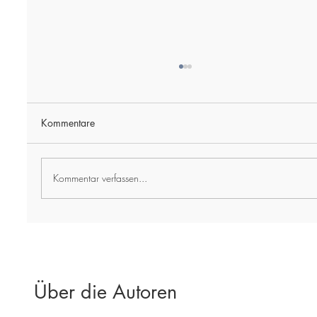
Kommentare
Kommentar verfassen...
KI im Musikunterricht: Playbacks erstellen
mit Spurentrennung
Über die Autoren