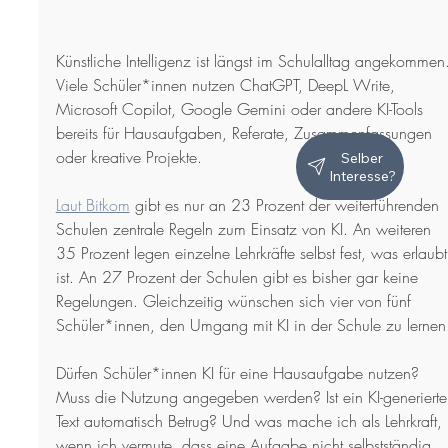
Künstliche Intelligenz ist längst im Schulalltag angekommen
Viele Schüler*innen nutzen ChatGPT, DeepL Write, 
Microsoft Copilot, Google Gemini oder andere KI-Tools 
bereits für Hausaufgaben, Referate, Zusammenfassungen 
oder kreative Projekte.
Selber
Interesse?
Laut Bitkom
 gibt es nur an 23 Prozent der weiterführenden 
Schulen zentrale Regeln zum Einsatz von KI. An weiteren 
35 Prozent legen einzelne Lehrkräfte selbst fest, was erlaubt
ist. An 27 Prozent der Schulen gibt es bisher gar keine 
Regelungen. Gleichzeitig wünschen sich vier von fünf 
Schüler*innen, den Umgang mit KI in der Schule zu lernen
Dürfen Schüler*innen KI für eine Hausaufgabe nutzen? 
Muss die Nutzung angegeben werden? Ist ein KI-generierte
Text automatisch Betrug? Und was mache ich als Lehrkraft, 
wenn ich vermute, dass eine Aufgabe nicht selbstständig 