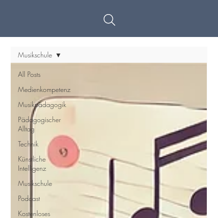
Musikschule
All Posts
Medienkompetenz
Musikpädagogik
Pädagogischer
Alltag
Technik
Künstliche
Intelligenz
Musikschule
Podcast
Kostenloses