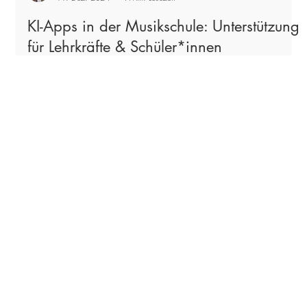
Felix Unger
11. Dez. 2024
4 Min. Lesezeit
KI-Apps in der Musikschule: Unterstützung
für Lehrkräfte & Schüler*innen
Effizienter Musikschulunterricht mit KI-Tools: Moises, MyPianist und
piano2Notes sparen Zeit, bieten Flexibilität und fördern Kreativität.
MUSIC IN THE BOX
Workshops zu
workshops@musicinthebox.info
Medienbildung in München
Sebastian Bürg
& Umgebung.
‭+49 157 56188999‬