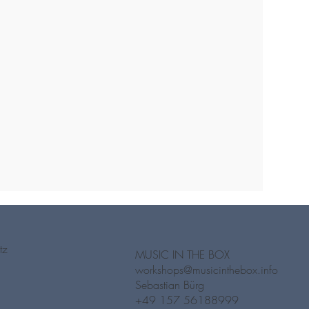
tz
MUSIC IN THE BOX
workshops@musicinthebox.info
Sebastian Bürg
‭+49 157 56188999‬