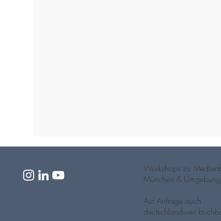
Workshops zu Medienb
München & Umgebung
Auf Anfrage auch
deutschlandweit buchba