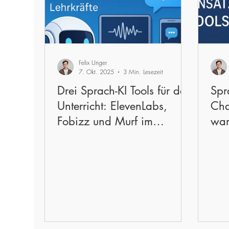
Felix Unger
7. Okt. 2025
3 Min. Lesezeit
Drei Sprach-KI Tools für den
Spr
Unterricht: ElevenLabs,
Cha
Fobizz und Murf im
war
Vergleich
bes