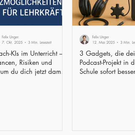
Felix Unger
Felix Unger
7. Okt. 2025
3 Min. Lesezeit
12. Mai 2025
3 Min. Le
ach-KIs im Unterricht –
3 Gadgets, die de
ncen, Risiken und
Podcast-Projekt in d
um du dich jetzt damit
Schule sofort besse
chäftigen solltest
machen!