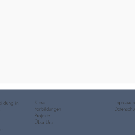
Kurse
Impressum
ildung in
Fortbildungen
Datenschu
.
Projekte
Über Uns
r.