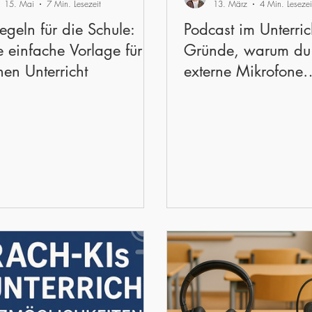
15. Mai
7 Min. Lesezeit
13. März
4 Min. Lesezei
Regeln für die Schule:
Podcast im Unterric
e einfache Vorlage für
Gründe, warum du
nen Unterricht
externe Mikrofone
verzichten kannst